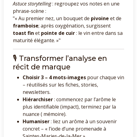
Astuce storytelling
: regroupez vos notes en une
phrase-scène :
« Au premier nez, un bouquet de
pivoine
et de
framboise
; après oxygénation, surgissent
toast fin
et
pointe de cuir
: le vin entre dans sa
maturité élégante. »
🎙️ Transformer l’analyse en
récit de marque
Choisir 3 – 4 mots-images
pour chaque vin
– réutilisés sur les fiches, stories,
newsletters.
Hiérarchiser
: commencez par l’arôme le
plus identifiable (impact), terminez par la
nuance ( mémoire).
Humaniser
: liez un arôme à un souvenir
concret – « l’iode d’une promenade à
Saintes-Maries-de-la-Mer ».