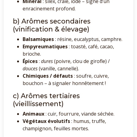
Minéral
: silex, craie, iode – signe d’un
enracinement profond.
b) Arômes secondaires
(vinification & élevage)
Balsamiques
: résine, eucalyptus, camphre.
Empyreumatiques
: toasté, café, cacao,
brioche.
Épices
:
dures
(poivre, clou de girofle) /
douces
(vanille, cannelle).
Chimiques / défauts
: soufre, cuivre,
bouchon – à signaler honnêtement !
c) Arômes tertiaires
(vieillissement)
Animaux
: cuir, fourrure, viande séchée.
Végétaux évolutifs
: humus, truffe,
champignon, feuilles mortes.