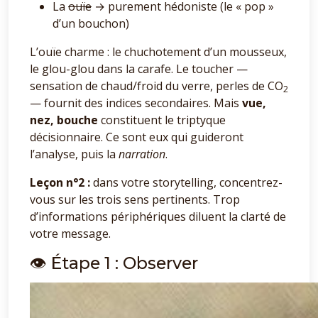
La
ouïe
→ purement hédoniste (le « pop »
d’un bouchon)
L’ouïe charme : le chuchotement d’un mousseux,
le glou-glou dans la carafe. Le toucher —
sensation de chaud/froid du verre, perles de CO
2
— fournit des indices secondaires. Mais
vue,
nez, bouche
constituent le triptyque
décisionnaire. Ce sont eux qui guideront
l’analyse, puis la
narration
.
Leçon n°2 :
dans votre storytelling, concentrez-
vous sur les trois sens pertinents. Trop
d’informations périphériques diluent la clarté de
votre message.
👁️ Étape 1 : Observer