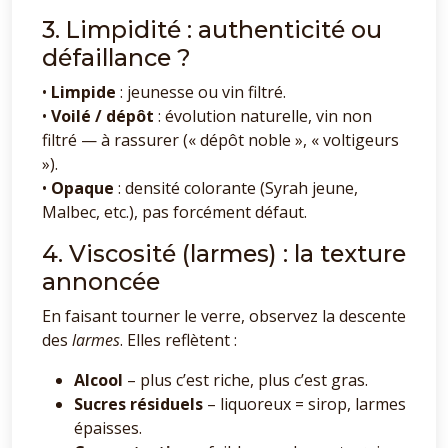
3. Limpidité : authenticité ou
défaillance ?
•
Limpide
: jeunesse ou vin filtré.
•
Voilé / dépôt
: évolution naturelle, vin non
filtré — à rassurer (« dépôt noble », « voltigeurs
»).
•
Opaque
: densité colorante (Syrah jeune,
Malbec, etc.), pas forcément défaut.
4. Viscosité (larmes) : la texture
annoncée
En faisant tourner le verre, observez la descente
des
larmes
. Elles reflètent :
Alcool
– plus c’est riche, plus c’est gras.
Sucres résiduels
– liquoreux = sirop, larmes
épaisses.