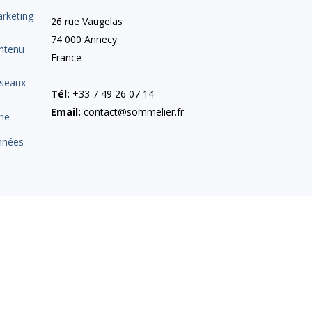
arketing
26 rue Vaugelas
74 000 Annecy
ntenu
France
éseaux
Tél:
+33 7 49 26 07 14
Email:
contact@sommelier.fr
gne
nnées